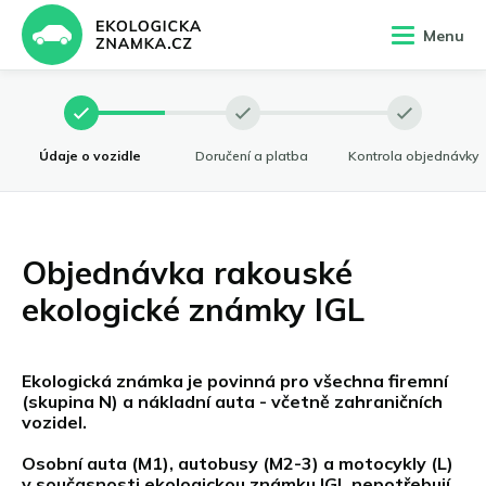
Menu
Údaje o vozidle
Doručení a platba
Kontrola objednávky
English
Objednávka rakouské
Dansk
Français
ekologické známky IGL
Italiano
Polski
Ekologická známka je povinná pro všechna firemní
(skupina N) a nákladní auta - včetně zahraničních
Deutsch
vozidel.
Nederlands
Osobní auta (M1), autobusy (M2-3) a motocykly (L)
Español
v současnosti ekologickou známku IGL nepotřebují.