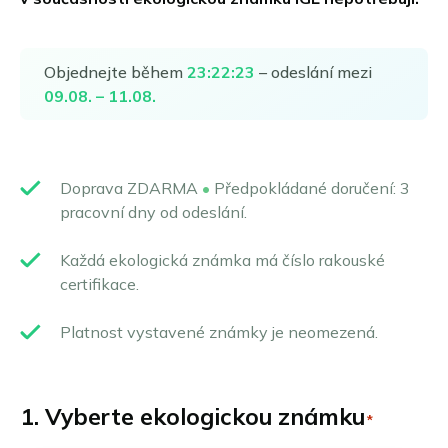
Suomi
Svenska
Objednejte během
23
:
22
:
22
– odeslání mezi
Norsk bokmål
09.08. – 11.08.
Slovenčina
Magyar
Doprava ZDARMA
•
Předpokládané doručení: 3
Română
pracovní dny od odeslání.
Português
Každá ekologická známka má číslo rakouské
certifikace.
Platnost vystavené známky je neomezená.
1. Vyberte ekologickou známku
*