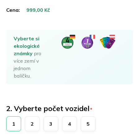
Cena:
Vyberte si
ekologické
známky
pro
více zemí v
jednom
balíčku.
2. Vyberte počet vozidel
*
1
2
3
4
5