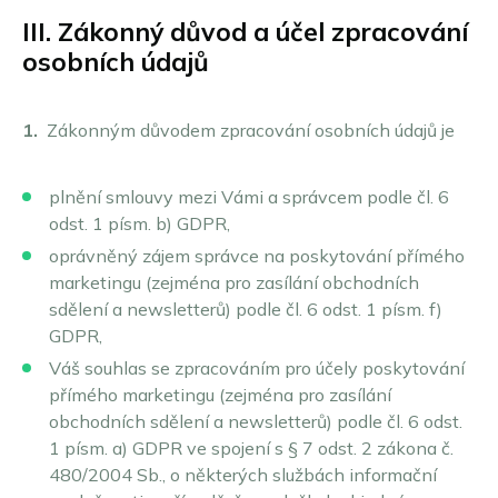
Münster
III. Zákonný důvod a účel zpracování
Neu-Ulm
osobních údajů
Offenbach nad Mohanem
Osnabrück
Porúří
1.
Zákonným důvodem zpracování osobních údajů je
Řezno
Schwäbisch Gmünd
plnění smlouvy mezi Vámi a správcem podle čl. 6
Stuttgart
odst. 1 písm. b) GDPR,
Ulm
oprávněný zájem správce na poskytování přímého
Wuppertal
marketingu (zejména pro zasílání obchodních
Všechny německé ekologické zóny
sdělení a newsletterů) podle čl. 6 odst. 1 písm. f)
GDPR,
Váš souhlas se zpracováním pro účely poskytování
přímého marketingu (zejména pro zasílání
obchodních sdělení a newsletterů) podle čl. 6 odst.
1 písm. a) GDPR ve spojení s § 7 odst. 2 zákona č.
480/2004 Sb., o některých službách informační