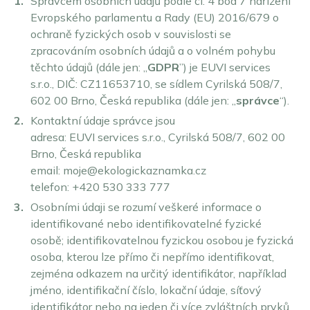
Správcem osobních údajů podle čl. 4 bod 7 nařízení
Grenoble
Burgenland
Evropského parlamentu a Rady (EU) 2016/679 o
Objednat Umweltplakette
Chambéry
Horní Rakousko
ochraně fyzických osob v souvislosti se
zpracováním osobních údajů a o volném pohybu
Lille
Štýrsko
těchto údajů (dále jen: „
GDPR
”) je EUVI services
Lyon
Tyrolsko
s.r.o., DIČ: CZ11653710, se sídlem Cyrilská 508/7,
Marseille
Vídeň a okolí
English
602 00 Brno, Česká republika (dále jen: „
správce
“).
Augsburg
Paříž
Všechny rakouské ekologické zóny
Deutsch
Kontaktní údaje správce jsou
Berlín
Štrasburk
adresa: EUVI services s.r.o., Cyrilská 508/7, 602 00
Slovenčina
Bonn
Toulouse
Brno, Česká republika
Brémy
Velká Paříž
email:
moje@ekologickaznamka.cz
Cáchy
Všechny francouzské ekologické zóny
telefon: +420 530 333 777
Darmstadt
Osobními údaji se rozumí veškeré informace o
Dortmund
identifikované nebo identifikovatelné fyzické
Drážďany
osobě; identifikovatelnou fyzickou osobou je fyzická
Duisburg
osoba, kterou lze přímo či nepřímo identifikovat,
Düsseldorf
zejména odkazem na určitý identifikátor, například
Erfurt
jméno, identifikační číslo, lokační údaje, síťový
Essen
identifikátor nebo na jeden či více zvláštních prvků