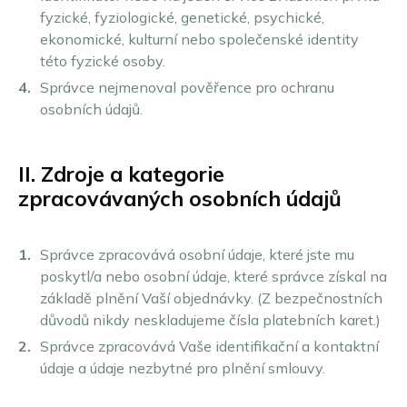
Frankfurt nad Mohanem
fyzické, fyziologické, genetické, psychické,
Gelsenkirchen
ekonomické, kulturní nebo společenské identity
Hagen
této fyzické osoby.
Hamburk
Správce nejmenoval pověřence pro ochranu
Hannover
osobních údajů.
Heidelberg
Heidenheim
Ilsfeld
II. Zdroje a kategorie
Karlsruhe
zpracovávaných osobních údajů
Kolín
Leonberg a Hemmingen
Správce zpracovává osobní údaje, které jste mu
Limburg
poskytl/a nebo osobní údaje, které správce získal na
Lipsko
základě plnění Vaší objednávky. (Z bezpečnostních
Ludwigsburg
důvodů nikdy neskladujeme čísla platebních karet.)
Magdeburk
Správce zpracovává Vaše identifikační a kontaktní
Mannheim
údaje a údaje nezbytné pro plnění smlouvy.
Mnichov
Mainz a Wiesbaden