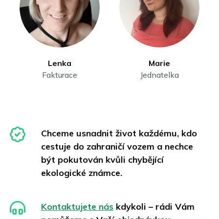
Münster
Neu-Ulm
Offenbach nad Mohanem
Osnabrück
Porúří
Lenka
Marie
Řezno
Fakturace
Jednatelka
Schwäbisch Gmünd
Stuttgart
Ulm
Wuppertal
Všechny německé ekologické zóny
Chceme usnadnit život každému, kdo
cestuje do zahraničí vozem a nechce
být pokutován kvůli chybějící
ekologické známce.
Kontaktujete nás
kdykoli – rádi Vám