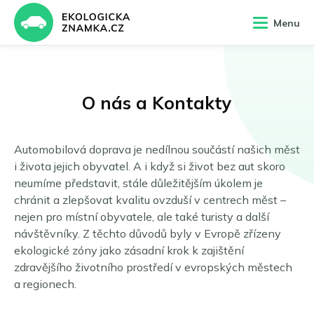
Menu
Německo
O nás a Kontakty
Ekologická známka Německo
Ekologická známka Francie
Ekologická známka Rakousko
Francie
Umweltplakette Německo
Crit’Air známka Francie
IGL známka Rakousko
Autem do Německa
Autem do Francie
Autem do Rakouska
Automobilová doprava je nedílnou součástí našich měst
Zákaz dieselů
i života jejich obyvatel. A i když si život bez aut skoro
Rakousko
neumíme představit, stále důležitějším úkolem je
Zákaz dieselů v Berlíně
Typy známek
Typy známek
chránit a zlepšovat kvalitu ovzduší v centrech měst –
Typy známek Crit’Air
Typy známek IGL
nejen pro místní obyvatele, ale také turisty a další
Typy známek
O nás
návštěvníky. Z těchto důvodů byly v Evropě zřízeny
Zelená známka
Objednat IGL známku
Objednat Crit’Air
ekologické zóny jako zásadní krok k zajištění
Modrá známka
zdravějšího životního prostředí v evropských městech
E-Plaketa (EV)
a regionech.
Objednat E-Plaketu