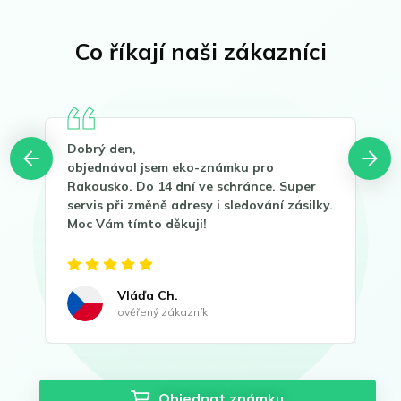
Co říkají naši zákazníci
Dobrý den,
děk
objednával jsem eko-známku pro
zná
Rakousko. Do 14 dní ve schránce. Super
s v
servis při změně adresy i sledování zásilky.
dop
Moc Vám tímto děkuji!
je 
Vláďa Ch.
ověřený zákazník
Objednat známku