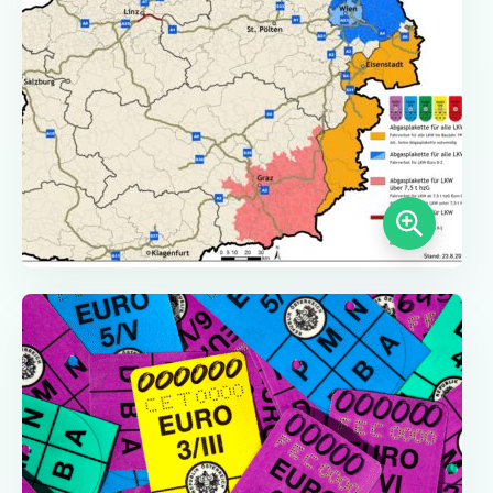
Frankfurt nad Mohanem
Norsk bokmål
Gelsenkirchen
Slovenčina
Hagen
Hamburk
Magyar
Hannover
Română
Heidelberg
Português
Heidenheim
Ilsfeld
Karlsruhe
Kolín
Leonberg a Hemmingen
Limburg
Lipsko
Ludwigsburg
Magdeburk
Mannheim
Mnichov
Mainz a Wiesbaden