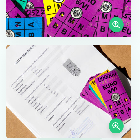
Münster
Neu-Ulm
Offenbach nad Mohanem
Osnabrück
Porúří
Řezno
Schwäbisch Gmünd
Stuttgart
Ulm
Wuppertal
Všechny německé ekologické zóny