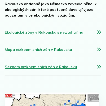
Rakousko obdobně jako Německo zavedlo několik
Grenoble
Burgenland
Objednat Umweltplakette
ekologických zón, které postupně dovolují vjezd
Chambéry
Horní Rakousko
pouze těm více ekologickým vozidlům.
Lille
Štýrsko
Lyon
Tyrolsko
Marseille
Vídeň a okolí
English
Ekologické zóny v Rakousku se vztahují na
Augsburg
Paříž
Všechny rakouské ekologické zóny
Dansk
Berlín
Štrasburk
Français
Bonn
Toulouse
Mapa nízkoemisních zón v Rakousku
Brémy
Velká Paříž
Italiano
Cáchy
Všechny francouzské ekologické zóny
Polski
Darmstadt
Seznam nízkoemisních zón v Rakousku
Deutsch
Dortmund
Drážďany
Nederlands
Duisburg
Español
Düsseldorf
Suomi
Erfurt
Essen
Svenska