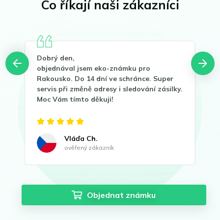
Co říkají naši zákazníci
Dobrý den,
děk
objednával jsem eko-známku pro
zná
Rakousko. Do 14 dní ve schránce. Super
s v
servis při změně adresy i sledování zásilky.
dop
Moc Vám tímto děkuji!
je 
Vláďa Ch.
ověřený zákazník
Objednat známku