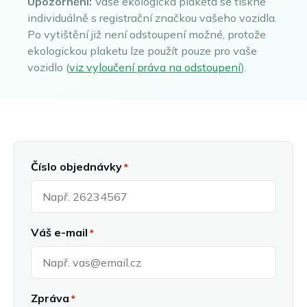
Upozornění:
Vaše ekologická plaketa se tiskne
Grenoble
Burgenland
individuálně s registrační značkou vašeho vozidla.
Objednat Umweltplakette
Chambéry
Horní Rakousko
Po vytištění již není odstoupení možné, protože
Lille
Štýrsko
ekologickou plaketu lze použít pouze pro vaše
vozidlo (
viz vyloučení práva na odstoupení
).
Lyon
Tyrolsko
Marseille
Vídeň a okolí
English
Augsburg
Paříž
Všechny rakouské ekologické zóny
Dansk
Berlín
Štrasburk
Français
Bonn
Toulouse
Brémy
Velká Paříž
Italiano
Číslo objednávky
*
Cáchy
Všechny francouzské ekologické zóny
Polski
Darmstadt
Deutsch
Dortmund
Drážďany
Nederlands
Váš e-mail
*
Duisburg
Español
Düsseldorf
Suomi
Erfurt
Essen
Svenska
Zpráva
*