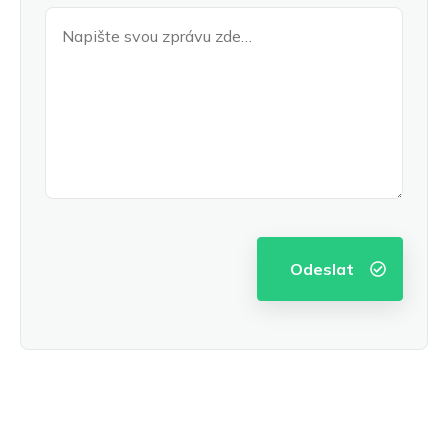
Frankfurt nad Mohanem
Norsk bokmål
Gelsenkirchen
Slovenčina
Hagen
Hamburk
Magyar
Hannover
Română
Heidelberg
Português
Heidenheim
Ilsfeld
Karlsruhe
Kolín
Leonberg a Hemmingen
Limburg
Lipsko
Ludwigsburg
Magdeburk
Mannheim
Mnichov
Mainz a Wiesbaden