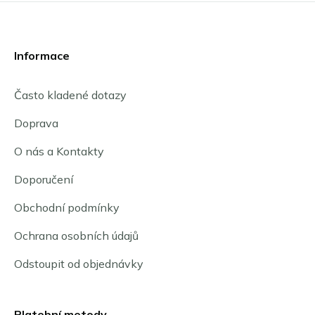
Münster
Neu-Ulm
Offenbach nad Mohanem
Informace
Osnabrück
Porúří
Často kladené dotazy
Řezno
Schwäbisch Gmünd
Doprava
Stuttgart
Ulm
O nás a Kontakty
Wuppertal
Doporučení
Všechny německé ekologické zóny
Obchodní podmínky
Ochrana osobních údajů
Odstoupit od objednávky
Platební metody