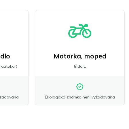
idlo
Motorka, moped
 autokar)
třída L
yžadována
Ekologická známka není vyžadována