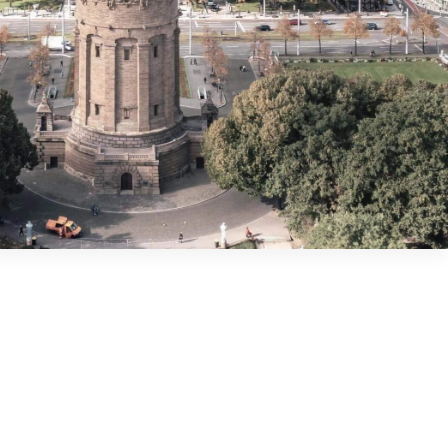
Magdeburk
Mannheim
Norsk bokmål
Mnichov
Mainz a Wiesbaden
Slovenčina
Münster
Neu-Ulm
Magyar
Offenbach nad Mohanem
Osnabrück
Porúří
Řezno
Română
Schwäbisch Gmünd
Stuttgart
Português
Ulm
Wuppertal
Všechny německé
ekologické zóny