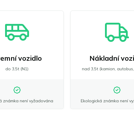
remní vozidlo
Nákladní voz
do 3,5t (N1)
nad 3,5t (kamion, autobus,
ká známka není vyžadována
Ekologická známka není v