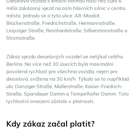
Dieselová vozidla s emisní normou nižší než Euro 6
měla zakázaný vjezd na osm hlavních silnic v centru
města. Jednalo se o tyto ulice: Alt-Moabit,
Brückenstraße, Friedrichstraße, Hermannstraße,
Leipziger Straße, Reinhardstraße, Silbersteinstraße a
Stromstraße.
Zákaz vjezdu dieselových vozidel se netýkal celého
Berlína. Na více než 30 úsecích byla maximální
povolená rychlost pro všechna vozidla, nejen pro
dieselová, snížena na 30 km/h. Týkalo se to například
ulic Danziger Straße, Müllerstraße, Kaiser-Friedrich-
Straße, Spandauer Damm a Tempelhofer Damm. Toto
rychlostní omezení zůstalo v platnosti.
Kdy zákaz začal platit?