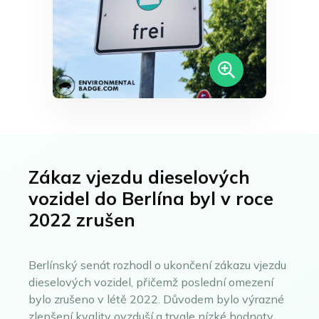
Frankfurt nad Mohanem
Norsk bokmål
Gelsenkirchen
Slovenčina
Hagen
Hamburk
Magyar
Hannover
Română
Heidelberg
Português
Heidenheim
Ilsfeld
Karlsruhe
Kolín
Zákaz vjezdu dieselových
Leonberg a Hemmingen
vozidel do Berlína byl v roce
Limburg
2022 zrušen
Lipsko
Ludwigsburg
Magdeburk
Berlínský senát rozhodl o ukončení zákazu vjezdu
Mannheim
dieselových vozidel, přičemž poslední omezení
Mnichov
bylo zrušeno v létě 2022. Důvodem bylo výrazné
Mainz a Wiesbaden
zlepšení kvality ovzduší a trvale nízké hodnoty