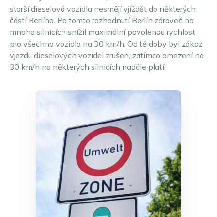
starší dieselová vozidla nesmějí vjíždět do některých
Grenoble
Burgenland
Objednat Umweltplakette
částí Berlína. Po tomto rozhodnutí Berlín zároveň na
Chambéry
Horní Rakousko
mnoha silnicích snížil maximální povolenou rychlost
Lille
Štýrsko
pro všechna vozidla na 30 km/h. Od té doby byl zákaz
Lyon
Tyrolsko
vjezdu dieselových vozidel zrušen, zatímco omezení na
Marseille
Vídeň a okolí
English
30 km/h na některých silnicích nadále platí.
Augsburg
Paříž
Všechny rakouské ekologické zóny
Dansk
Berlín
Štrasburk
Français
Bonn
Toulouse
Brémy
Velká Paříž
Italiano
Cáchy
Všechny francouzské ekologické zóny
Polski
Darmstadt
Deutsch
Dortmund
Drážďany
Nederlands
Duisburg
Español
Düsseldorf
Suomi
Erfurt
Essen
Svenska