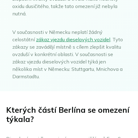
Münster
oxidu dusičitého, takže tato omezení již nebyla
Neu-Ulm
nutná.
Offenbach nad Mohanem
Osnabrück
V současnosti v Německu neplatí žádný
Porúří
celostátní
zákaz vjezdu dieselových vozidel
. Tyto
Řezno
zákazy se zavádějí místně s cílem zlepšit kvalitu
Schwäbisch Gmünd
ovzduší v konkrétní oblasti. V současnosti se
Stuttgart
zákaz vjezdu dieselových vozidel týká jen
Ulm
několika míst v Německu: Stuttgartu, Mnichova a
Wuppertal
Darmstadtu.
Všechny německé ekologické zóny
Kterých částí Berlína se omezení
týkala?