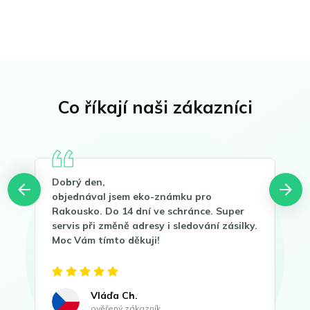
Co říkají naši zákazníci
Dobrý den,
děk
objednával jsem eko-známku pro
zná
Rakousko. Do 14 dní ve schránce. Super
s v
servis při změně adresy i sledování zásilky.
dop
Moc Vám tímto děkuji!
je 
Vláďa Ch.
ověřený zákazník