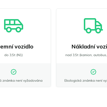
remní vozidlo
Nákladní voz
do 3,5t (N1)
nad 3,5t (kamion, autobus,
ká známka není vyžadována
Ekologická známka není v