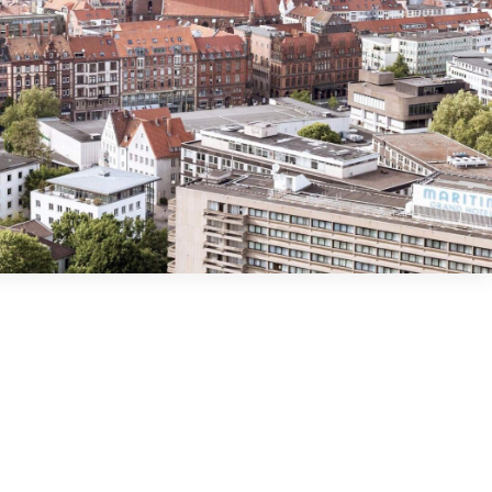
Magdeburk
Mannheim
Norsk bokmål
Mnichov
Mainz a Wiesbaden
Slovenčina
Münster
Neu-Ulm
Magyar
Offenbach nad Mohanem
Osnabrück
Porúří
Řezno
Română
Schwäbisch Gmünd
Stuttgart
Português
Ulm
Wuppertal
Všechny německé
ekologické zóny