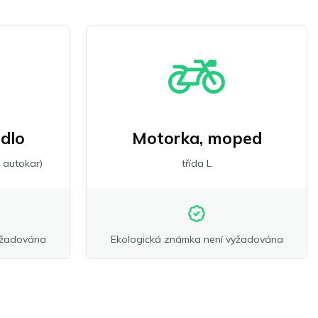
idlo
Motorka, moped
 autokar)
třída L
yžadována
Ekologická známka není vyžadována